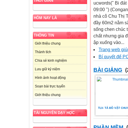
THỜI GIAN
ucwords(" Bi đát 
09:00 ") (Conga
nhà cô Chu Thị T
HÔM NAY LÀ
đầy 60m2 nằm sâ
sống chen chúc t
THÔNG TIN
chất nhưng gia đ
ập xuống vào...
Giới thiệu chung
Trang web giúp
Thành tích
Bí quyết để PC
Chia sẻ kinh nghiệm
BÀI GIẢNG
(
Lưu giữ kỷ niệm
Hình ảnh hoạt động
Soạn bài trực tuyến
Giới thiệu chung
TLV- TẢ ĐỒ VẬT CHU
TÀI NGUYÊN DẠY HỌC
PHẦN MỀM
(