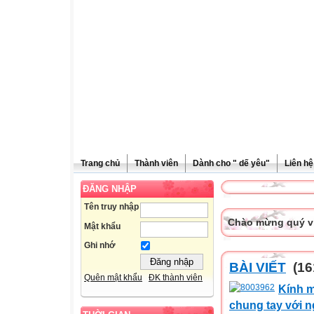
Trang chủ
Thành viên
Dành cho " dế yêu"
Liên hệ
ĐĂNG NHẬP
Tên truy nhập
Chào mừng quý vị 
Mật khẩu
Ghi nhớ
BÀI VIẾT
(16
Quên mật khẩu
ĐK thành viên
Kính m
chung tay với 