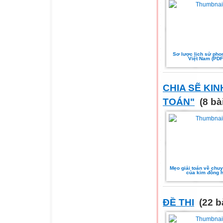
Sơ lược lịch sử pho
Việt Nam (PDF
CHIA SẼ KIN
TOÁN"
(8 bà
Mẹo giải toán về chu
của kim đồng 
ĐỀ THI
(22 b