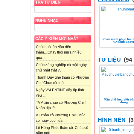
TRA TỪ ĐIỂN
NGHE NHẠC
CÁC Ý KIẾN MỚI NHẤT
Phần mềm phục hồi f
hư bằng Easy
Chút quà lần đầu đến
thăm....Chạy thôi mưa nhiều
quá.......
TƯ LIỆU
(94 
Chúc đồng nghiệp có một ngày
chủ nhật thật vui...
Thanh Duy ghé thăm cô Phương
Chi! Chúc cô cuối...
Ngày VALENTINE đầy ấp tình
yêu ...
Mẫu chữ hoa viết bả
đứng
TVM xin chào cô Phương Chi !
Nhân dịp tết...
AT chào cô Phương Chi! Chúc
HÌNH NỀN
(3
cô ngày cuối tuần...
Lê Hồng Phúc thăm cô. Chúc cô
năm mới...