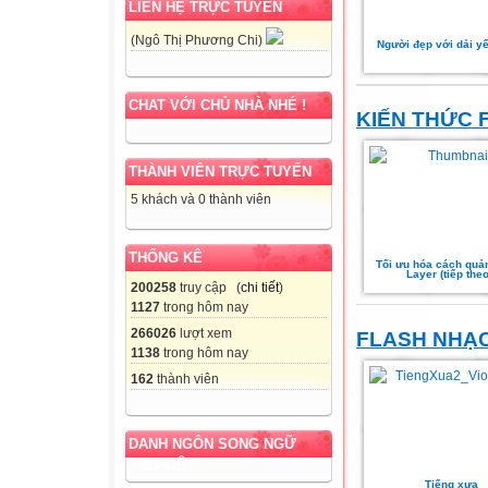
LIÊN HỆ TRỰC TUYẾN
(Ngô Thị Phương Chi)
Người đẹp với dải 
CHAT VỚI CHỦ NHÀ NHÉ !
KIẾN THỨC 
THÀNH VIÊN TRỰC TUYẾN
5 khách và 0 thành viên
THỐNG KÊ
Tối ưu hóa cách quản
Layer (tiếp theo
200258
truy cập (
chi tiết
)
1127
trong hôm nay
266026
lượt xem
FLASH NHẠC
1138
trong hôm nay
162
thành viên
DANH NGÔN SONG NGỮ
ANH-VIỆT
Tiếng xưa