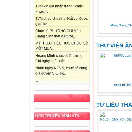
TVM xin gia nhập trang , chúc
Phương...
TVM chào chủ nhà. Rất vui được
giao lưu ...
Mừng Trung Th
Chúc cô PHƯƠNG CHI Mùa
Giáng Sinh thật vui tươi,...
M Ĩ THUẬT TIỂU HỌC CHÚC CÔ
THƯ VIỆN Ả
MỘT MÙA...
Hoàng Minh chúc cô Phương
Chi ngày cuối tuần...
Nhân ngày NGVN, chúc cô cùng
gia quyến SK, HP...
...
trang trí lớp
TƯ LIỆU TH
LỊCH TRUYỀN HÌNH VTV