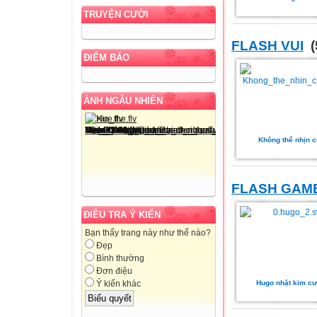
TRUYỆN CƯỜI
FLASH VUI
(
ĐIỂM BÁO
ẢNH NGẪU NHIÊN
Không thể nhịn c
FLASH GAM
ĐIỀU TRA Ý KIẾN
Bạn thấy trang này như thế nào?
Đẹp
Bình thường
Đơn điệu
Hugo nhặt kim c
Ý kiến khác